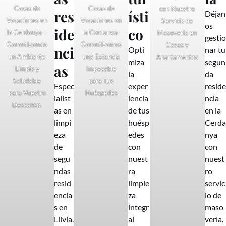
Casas de
Casas de
con Nuestro
res
ísti
Déjan
Vacaciones en
Vacaciones en
Servicio de
os
ide
co
la Cerdanya –
la Cerdanya-
Masoveria en
gestio
Garantizamos
Garantizamos
Casas y
nci
Opti
nar tu
un Ambiente
una Estancia
Apartamentos
miza
segun
as
Limpio y
Impecable
la
da
Saludable
para Tus
Espec
exper
reside
para Vuestro
Huéspedes
ialist
iencia
ncia
Descanso.
as en
de tus
en la
limpi
huésp
Cerda
eza
edes
nya
de
con
con
segu
nuest
nuest
ndas
ra
ro
resid
limpie
servic
encia
za
io de
s en
integr
maso
Llívia.
al
vería.