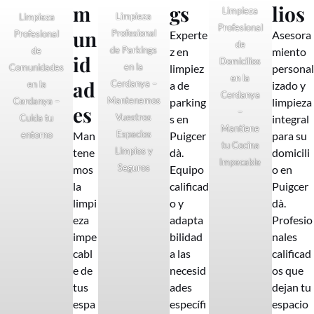
m
gs
lios
Limpieza
Limpieza
Limpieza
Profesional
un
Profesional
Experte
Asesora
Profesional
de
de Parkings
z en
miento
de
id
Domicilios
en la
limpiez
personal
Comunidades
en la
ad
Cerdanya –
a de
izado y
en la
Cerdanya
Mantenemos
parking
limpieza
Cerdanya –
es
–
Vuestros
s en
integral
Cuida tu
Mantiene
Espacios
Man
Puigcer
para su
entorno
tu Cocina
Limpios y
tene
dà.
domicili
Impecable
Seguros
mos
Equipo
o en
la
calificad
Puigcer
limpi
o y
dà.
eza
adapta
Profesio
impe
bilidad
nales
cabl
a las
calificad
e de
necesid
os que
tus
ades
dejan tu
espa
específi
espacio