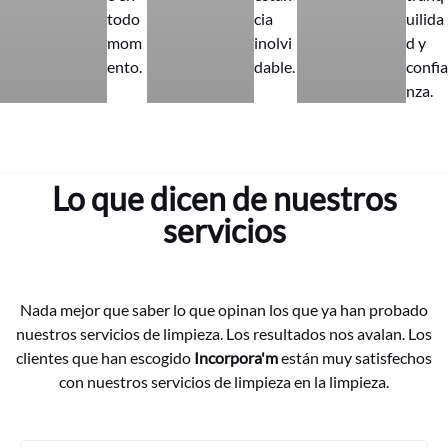
todo
cia
uilida
mom
inolvi
d y
ento.
dable.
confia
nza.
Lo que dicen de nuestros
servicios
Nada mejor que saber lo que opinan los que ya han probado
nuestros servicios de limpieza. Los resultados nos avalan. Los
clientes que han escogido
Incorpora'm
están muy satisfechos
con nuestros servicios de limpieza en la limpieza.