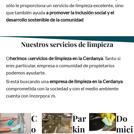
sólo le proporciona un servicio de limpieza excelente, sino
que también ayuda
a promover la inclusión social y el
desarrollo sostenible de la comunidad
Nuestros servicios de limpieza
O
herimos
s
servicios de limpieza en la Cerdanya
. Tanto si
eres particular, empresa o comunidad de propietarios
podemos ayudarte.
Si está buscando una
empresa de limpieza en la Cerdanya
comprometida con la sociedad y con el medio ambiente
cuenta con Incorpora`m.
C
Par
Do
o
kin
mici