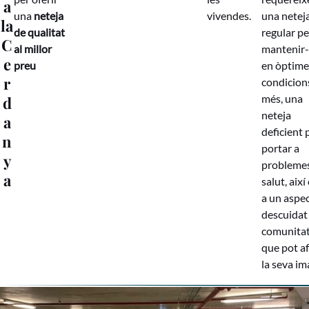
a
una
neteja
vivendes.
una netej
la
de qualitat
regular pe
C
al millor
mantenir-
e
preu
en òptime
r
condicion
més, una
d
neteja
a
deficient 
n
portar a
y
probleme
a
salut, aix
a un aspe
descuidat 
comunitat,
que pot a
la seva im