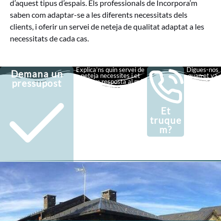
d’aquest tipus d’espais. Els professionals de Incorpora’m
saben com adaptar-se a les diferents necessitats dels
clients, i oferir un servei de neteja de qualitat adaptat a les
necessitats de cada cas.
Explica’ns quin servei de
Digues-nos
Demana un
neteja necessites i et
quan et va
pressupost
donarem resposta al més
bé que et
aviat possible
truquem
Et
truque
m?