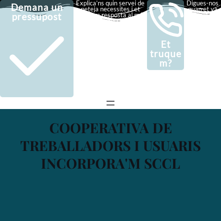
Explica’ns quin servei de
Digues-nos
Demana un
neteja necessites i et
quan et va
pressupost
donarem resposta al més
bé que et
aviat possible
truquem
Et
truque
m?
COOPERATIVA DE
TREBALLADORS I USUARIS
INCORPORA'M SCCL