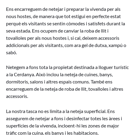
Ens encarreguem de netejar i preparar la vivenda per als
nous hostes, de manera que tot estigui en perfecte estat
perquè els visitants se sentin còmodes i satisfets durant la
seva estada. Ens ocupem de canviar la roba de llit i
tovalloles per als nous hostes i, si cal, deixem accessoris
addicionals per als visitants, com ara gel de dutxa, xampú o
sabó.
Netegem a fons tota la propietat destinada a lloguer turístic
a la Cerdanya. Això inclou la neteja de cuines, banys,
dormitoris, salons i altres espais comuns. També ens
encarreguem de la neteja de roba de llit, tovalloles i altres
accessoris.
La nostra tasca no es limita a la neteja superficial. Ens
assegurem de netejar a fons i desinfectar totes les àrees i
superfícies de la vivenda, incloent-hi les zones de major
tràfic com la cuina, els banys i les habitacions.