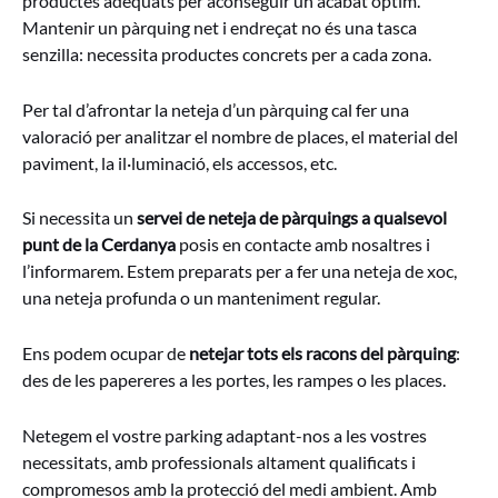
productes adequats per aconseguir un acabat òptim.
Mantenir un pàrquing net i endreçat no és una tasca
senzilla: necessita productes concrets per a cada zona.
Per tal d’afrontar la neteja d’un pàrquing cal fer una
valoració per analitzar el nombre de places, el material del
paviment, la il·luminació, els accessos, etc.
Si necessita un
servei de neteja de pàrquings a qualsevol
punt de la Cerdanya
posis en contacte amb nosaltres i
l’informarem. Estem preparats per a fer una neteja de xoc,
una neteja profunda o un manteniment regular.
Ens podem ocupar de
netejar tots els racons del pàrquing
:
des de les papereres a les portes, les rampes o les places.
Netegem el vostre parking adaptant-nos a les vostres
necessitats, amb professionals altament qualificats i
compromesos amb la protecció del medi ambient. Amb