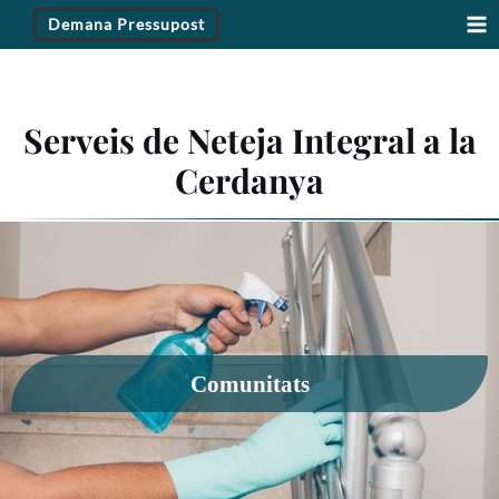
Vés
Demana Pressupost
al
Ma
contingut
M
Serveis de Neteja Integral a la
Cerdanya
Comunitats