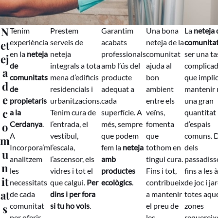
N
Tenim
Prestem
Garantim
Una bona
La
neteja 
experiència
serveis de
acabats
neteja de la
comunita
et
en la
neteja
neteja
professionals
comunitat
ser una ta
ej
de
integrals a tota
amb l’ús del
ajuda al
complicada
a
comunitats
mena d’edificis
producte
bon
que impli
d
de
residencials i
adequat a
ambient
mantenir 
e
propietaris
urbanitzacions.
cada
entre els
una gran
c
a la
Tenim cura de
superfície. A
veïns,
quantitat
Cerdanya
.
l’entrada, el
més, sempre
fomenta
d’espais
o
A
vestíbul,
que podem
que
comuns. 
m
Incorpora’m
l’escala,
fem la
neteja
tothom en
dels
u
analitzem
l’ascensor, els
amb
tingui cura.
passadiss
n
les
vidres i tot el
productes
Fins i tot,
fins a les 
it
necessitats
que calgui.
Per
ecològics
.
contribueix
de joc i ja
at
de cada
dins i per fora
a mantenir
totes aqu
comunitat
si tu ho vols
.
el preu de
zones
s
per oferir
les
requereix